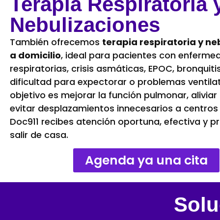
Terapia Respiratoria 
Nebulizaciones
También ofrecemos
terapia respiratoria y ne
a domicilio
, ideal para pacientes con enferm
respiratorias, crisis asmáticas, EPOC, bronquit
dificultad para expectorar o problemas ventila
objetivo es mejorar la función pulmonar, alivia
evitar desplazamientos innecesarios a centro
Doc911 recibes atención oportuna, efectiva y pr
salir de casa.
Agenda ya una cita
Solu