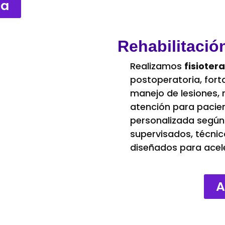
ta
Rehabilitació
Realizamos
fisioter
postoperatoria, fort
manejo de lesiones, 
atención para pacien
personalizada según 
supervisados, técni
diseñados para acele
A