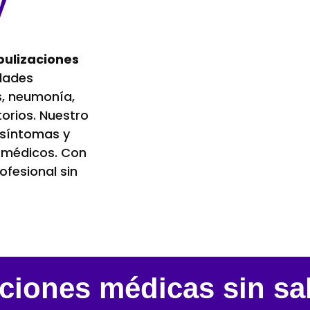
y
bulizaciones
edades
is, neumonía,
torios. Nuestro
r síntomas y
s médicos. Con
ofesional sin
ciones médicas sin sal